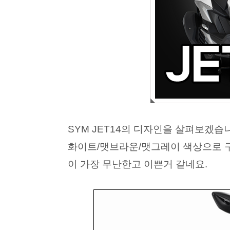
SYM JET14의 디자인을 살펴보겠습
화이트/맷브라운/맷그레이 색상으로 
이 가장 무난한고 이쁜거 같네요.