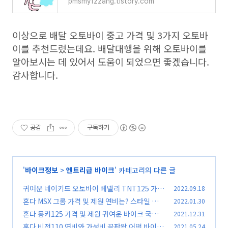
pmsmy1zzang.tistory.com
이상으로 배달 오토바이 중고 가격 및 3가지 오토바
이를 추천드렸는데요. 배달대행을 위해 오토바이를
알아보시는 데 있어서 도움이 되었으면 좋겠습니다.
감사합니다.
공감
구독하기
'
바이크정보
>
엔트리급 바이크
' 카테고리의 다른 글
귀여운 네이키드 오토바이 베넬리 TNT125 가격
2022.09.18
및 제원 특징을 알아보자
혼다 MSX 그롬 가격 및 제원 연비는? 스타일 업
2022.01.30
(0)
올뉴 MSX125
혼다 몽키125 가격 및 제원 귀여운 바이크 국내
2021.12.31
(0)
출시[MONKEY125]
혼다 비전110 연비와 가성비 끝판왕 어떤 바이크
2021.05.24
(0)