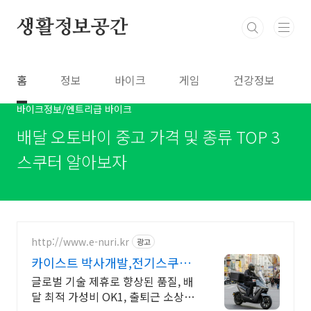
본문 바로가기
생활정보공간
홈
정보
바이크
게임
건강정보
바이크정보/엔트리급 바이크
배달 오토바이 중고 가격 및 종류 TOP 3
스쿠터 알아보자
http://www.e-nuri.kr
광고
카이스트 박사개발,전기스쿠터
이누리 VOLT
글로벌 기술 제휴로 향상된 품질, 배
달 최적 가성비 OK1, 출퇴근 소상공