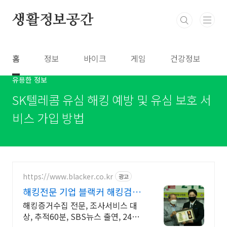
본문 바로가기
생활정보공간
홈
정보
바이크
게임
건강정보
유용한 정보
SK텔레콤 유심 해킹 예방 및 유심 보호 서
비스 가입 방법
https://www.blacker.co.kr
광고
해킹전문 기업 블랙커 해킹검사
스파이앱 탐지 전문
해킹증거수집 전문, 조사서비스 대
상, 추적60분, SBS뉴스 출연, 24시