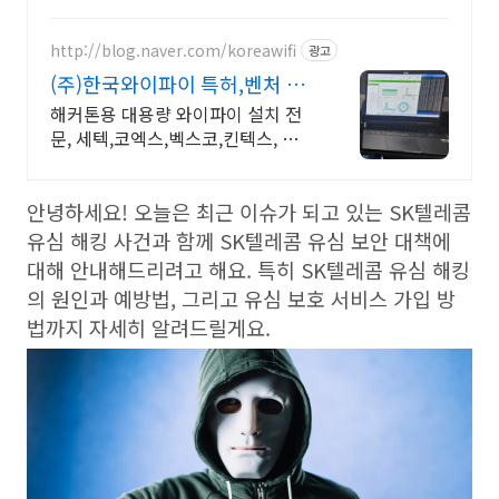
상담
http://blog.naver.com/koreawifi
광고
(주)한국와이파이 특허,벤처 1:1
맞춤 상담 및 견적
해커톤용 대용량 와이파이 설치 전
문, 세텍,코엑스,벡스코,킨텍스, 유에
코등 와이파이 설계 구축 프로모션
전문회사, 팝업스토어 등 다수 레퍼
안녕하세요! 오늘은 최근 이슈가 되고 있는 SK텔레콤
런스 보유
유심 해킹 사건과 함께 SK텔레콤 유심 보안 대책에
대해 안내해드리려고 해요. 특히 SK텔레콤 유심 해킹
의 원인과 예방법, 그리고 유심 보호 서비스 가입 방
법까지 자세히 알려드릴게요.