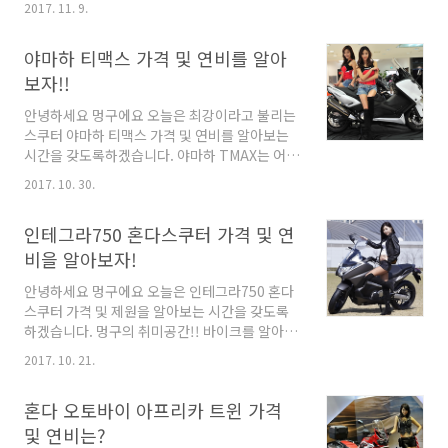
2017. 11. 9.
이크를 알아보자!! # 멍구가 직접 작성하고 알아
보며 작성하였습니다 # # 미흡한 지식이지만 많
야마하 티맥스 가격 및 연비를 알아
은 정보가 공유되길 바랍니다 # 스즈키 스쿠터 버
그만400 주행성과 쾌적함의 진화
보자!!
BURGMAN400(버그만400)은 높은 강성을 자
안녕하세요 멍구에요 오늘은 최강이라고 불리는
랑하는 프레임의 채용과 대경타이어의 장착 엔진
스쿠터 야마하 티맥스 가격 및 연비를 알아보는
파워는 고속 주행시 여유로운 주행성과 쾌적성을
시간을 갖도록하겠습니다. 야마하 TMAX는 어떤
선사한다고 스즈키 홈페이지에서 설명하고 있습
스쿠터일까요? 멍구의 취미공간!! 바이크를 알아
니다. 버그만은 일본에서 1998년 쯤 출시하여서
2017. 10. 30.
보자!! # 멍구가 직접 작성하고 알아보며 작성하
3번의 디자인 변경으로 2006년까지 생산이 되었
였습니다 # # 미흡한 지식이지만 많은 정보가 공
습니다. 그리고 2007년에 2세대가 출시되면서
인테그라750 혼다스쿠터 가격 및 연
유되길 바랍니다 # 야마하의 자존심 티맥스 스쿠
지금까지도 판매중이..
터는 일상생활에서 많이 이용되고 있습니다. 그
비을 알아보자!
렇다면 TMAX는 출퇴근용 오토바이라고 불릴수
안녕하세요 멍구에요 오늘은 인테그라750 혼다
가 있을까요? 물로 출퇴근 길에도 운행을 해도 문
스쿠터 가격 및 제원을 알아보는 시간을 갖도록
제가 없습니다만. 이 스쿠터를 출퇴근용을 쓰기
하겠습니다. 멍구의 취미공간!! 바이크를 알아보
엔 너무 아깝다는생각이 먼저듭니다. 제 생각은
자!! # 멍구가 직접 작성하고 알아보며 작성하였
티맥스는 장거리 투어용으로도 라이딩을 즐겨도
2017. 10. 21.
습니다 # # 미흡한 지식이지만 많은 정보가 공유
전혀 문제가 없다고 생각합니다. 그리고 라이딩
되길 바랍니다 # 혼다스쿠터 인테그라750
을 다닐때 티맥스로 투어를 즐기는 라이더들도
혼다 오토바이 아프리카 트윈 가격
INTERGRA(인테그라750)는 혼다 고유의
많이 보았습니다. D..
DCT(Dual Clutch Transmission)를 적용하
및 연비는?