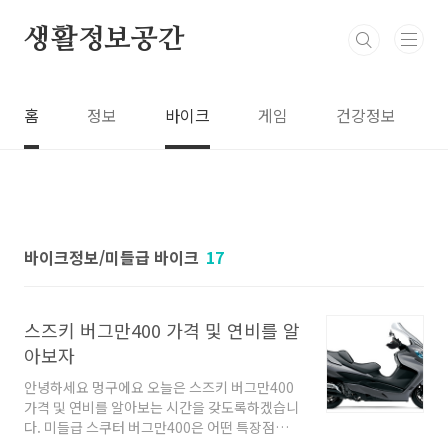
본문 바로가기
생활정보공간
홈
정보
바이크
게임
건강정보
바이크정보/미들급 바이크
17
스즈키 버그만400 가격 및 연비를 알
아보자
안녕하세요 멍구에요 오늘은 스즈키 버그만400
가격 및 연비를 알아보는 시간을 갖도록하겠습니
다. 미들급 스쿠터 버그만400은 어떤 특장점과
연비를 가지고 있을까요? 멍구의 취미공간!! 바