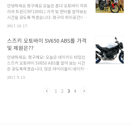
여 스쿠터의 편안함과 실용성, 모터사이클의 재
안녕하세요 멍구에요 오늘은 혼다 오토바이 아프
미와 주행성능을 결합한 차세대 모터사이클입니
리카 트윈(CRF1000L) 가격 및 연비를 알아보는
다. DCT(Dual Clutch Transmission) 란?
시간을 갖도록 하겠습니다. 멍구의 취미공간!! 바
DCT 듀얼 클러치 트랜스미션 간략하게 설명드
이크를 알아보자!! # 멍구가 직접 작성하고 알아
리자면 MT 모드 즉 기어변속을 수동을 할수가있
2017. 10. 17.
보며 작성하였습니다 # # 미흡한 지식이지만 많
고 AT모드로로 오토 모드로 주행이가능하게끔
은 정보가 공유되길 바랍니다 # Adventure(어
만들어준 기술이라 보시면되겠습니다. 인테..
스즈키 오토바이 SV650 ABS를 가격
드벤쳐) 바이크 어드벤쳐바이크는 도로의 상태를
논하지않습니다. 길이 좋던 길이 나쁘던 그 어떠
및 제원은??
한 노면상태에서도 좋은 라이딩 가능합니다 아프
안녕하세요. 멍구에요! 오늘은 네이키드 타입인
리카 트윈은 오프로드 형태를 보여주고있습니다.
스즈키 오토바이 SV650 ABS를 알아 보는 시간
오프로드 오토바이는 포장되지 않은 도로를 주행
은 갖도록하겠습니다. 많은 라이더들이 네이키드
할 목적으로 만들어진 바이크 입니다. 혼다 오토
오토바이중 단연 최고라고 엄지척을 날려주는 네
바이 아프리카 트윈 CRF1000L은 온/오프로드
2017. 9. 13.
이키드의 정석 SV650 ABS는 어떤 디자인을 하
주행에 최적화 되어있습니다. 그렇기 때문에 도
고있는지 가격 또는 제원을 알아보겠습니다! 멍
로상태에 신경쓸 필요없이 주행이가능한 아주 훌
1
2
3
4
구의 취미공간!! 바이크를 알아보자!! # 멍구가
륭한..
직접 작성하고 알아보며 작성하였습니다 # # 미
흡한 지식이지만 많은 정보가 공유되길 바랍니다
# 네이키드는 뭘까? 먼저 SV650 ABS 소개에 앞
서 네이키드 바이크는 어떤 바이크인지 간략하게
설명드리겠습니다. 바이크의 가장 기본적인 모습
인 즉 오토바이의 원형이라고 말할 수가 있습니