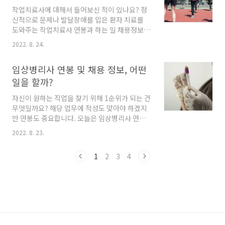
하면서 찾아보실 텐데요. 목포시청 홈페이지를
작업치료사에 대해서 들어보신 적이 있나요? 정
통해서도 일자리 및 취업정보가 제공되고 있습니
신적으로 문제나 발달장애를 입은 환자 치료를
다. 목포시청 홈페이지에서 취업정보를 관리하기
도와주는 작업치료사 연봉과 하는 일 채용정보,
때문에 다른 사이트에는 없는 채용정보도 있기
어떤 자격증이 필요한지 알아보는 시간을 갖도록
때문에 지역 특화된 곳에서 찾아보시는 게 더 유
2022. 8. 24.
하겠습니다. 목차 작업치료사란? 작업치료사가
리할 것입니다. 목포시청 홈페이지 접속 > 좌측
되려면? 작업치료사 채용정보 작업치료사 연봉
상단 통합 메뉴 > 산업, 경제 > 일자리센터 > 오늘
임상병리사 연봉 및 채용 정보, 어떤
1. 작업치료사란? 작업치료사는 앞써 말씀드린
의 구..
것처럼 발달지체를 않고 있는 사람에게 일상생활
일을 할까?
을 할 수 있도록 도와줍니다. 환자와 함께 문제점
자신이 원하는 직업을 찾기 위해 1순위가 되는 건
을 발견하고 개선하는 역할을 수행하게 됩니다.
무엇일까요? 해당 업무에 적성도 맞아야 하겠지
작업치료사는 성인작업치료사와 아동 작업치료
만 연봉도 중요합니다. 오늘은 임상병리사 연봉
사로 나눠집니다. 일상생활동작훈련, 신체기능
과 채용 정보 등을 살펴보는 시간을 갖도록 하겠
증진훈련, 지각 기술훈련 등 일상생활에 부적응
2022. 8. 23.
습니다. 목차 임상병리사 하는일 임상병리사 알
상태를 개선하는 일을 하게 됩니다. 2. 작업치료
아보기 전에 임상병리사가 되려면? 임상병리사
사가 되려면? 작업치료사는 신체적,정신적 능력
1
2
3
4
연봉 1. 임상병리사 하는 일 임상병리사라는 용어
이 부족한 환자들을 대상으로 ..
는 상당히 생소한데요. 임상병리사는 의료 기사
중 한 분야입니다. 방사선사, 치과기공사, 치과위
생사, 임상병리사 등이 있습니다. 임상병리사가
하는 일은 질병의 예방과 치료를 돕기 위한 환자
의 체액, 소변, 신체조직 등을 가지고 다양한 검사
를 하면서 이를 분석하고 질병의 원인을 찾아냅