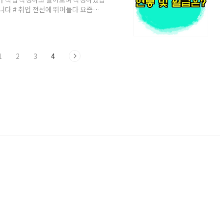
랍니다 # 취업 전선에 뛰어들다 요즘이라
 이 회사 저 회사 알아보면서 힘든시간
을 위해 많은 이력서와 면접을 보았습
가장 궁굼해하는 연봉 그리고 초봉을 알
 하시기 바랍니다. 한국도로공사는 경북
1
2
3
4
6,582명이 근무를 ..