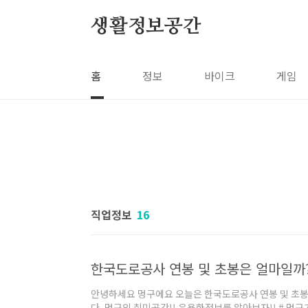
본문 바로가기
생활정보공간
홈
정보
바이크
게임
직업정보
16
한국도로공사 연봉 및 초봉은 얼마일까
안녕하세요 멍구에요 오늘은 한국도로공사 연봉 및 초
다. 멍구의 취미공간!! 유용한정보를 알아보자!! # 멍