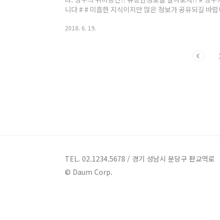
니다 # # 미흡한 지식이지만 많은 정보가 공유되길 바
고 말하기엔 항상 취업난과 백수가 늘어나는 요즘시대에
2018. 6. 19.
을 지내고 있을것이라고 생각이 듭니다. 저도 물론 취업
니다. 오늘은 한국도로공사 취업을 준비하시는 분들이 
아볼껀데요. 정보가 100% 정확한것은 아니니 참고만
김천시에 위치하고 있습니다. 2018년 2월기준으로 임직원 
TEL. 02.1234.5678 / 경기 성남시 분당구 판교역로
© Daum Corp.