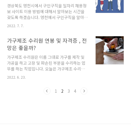
는데요. 최근에 점점 줄어드는 추세라고 합니다.
경상북도 영천시에서 구인구직을 일자리 채용정
40대 연령이 감소하고 반면 50~60대 65세 이상
보 사이트 이용 방법에 대해서 알아보는 시간을
고령층 비율이 계속 증가를 하고 있다고 합니다.
갖도록 하겠습니다. 영천에서 구인구직을 알아보
2. 계룡시 구인구직 본론으로 계룡시에서 구인구
시는 분들에게 도움이 되었으면 좋겠습니다. 목
직 정보를 모아 놓은 곳이 계룡시청 홈페이지입
2022. 7. 7.
차 영천 구인구직 사이트 사이트 이용방법 1. 영
니다. 다양한 채용정보 사이트들이 있지만, 계룡
천 구인구직 사이트 영천에서 채용정보를 찾기
시청에서 직접 운영하기 때문에 더욱 다양한 채
가구제조 수리원 연봉 및 자격증 , 전
위해서 다양한 직업정보 사이트를 알아보시고 검
용정보를 ..
색을 해보실 텐데요. 오늘 제가 소개해드리는 사
망은 좋을까?
이트는 영천시에서 운영하고 있는 영천시취업지
가구제조 수리원은 이름 그대로 가구를 제작 및
원센터 사이트 이용방법을 안내해 드리겠습니다.
가공을 하고 고장 및 파손된 부분을 수리하는 업
2. 사이트 이용방법 먼저, 영천시취업지원센터 공
무를 하는 직업입니다. 오늘은 가구제조 수리원
식홈페이지에 접속을 합니다.(사이트 접속) 홈페
연봉과 자격증에 대해서 알아보고 전망은 어떠한
이지에 접속을 하시면 홈페이지 구인등록, 구직
2022. 6. 23.
지 알아보는 시간을 갖도록 하겠습니다. 목차 준
등록, 채용정보검색, 국민 취업지원제도 등의 카
비과정 및 자격증 정보 가구제조 수리원 연봉 가
테고리가 보이는데요. 여기서 채용정보검색을 클
1
2
3
4
구제조 수리원 취업현황 1. 준비과정 및 자격증
릭합니다. 채용정보 검색을 클..
정보 가구제조 수리원이라는 직업을 갖기 위해서
는 학력에 대한 제한이 없습니다. 하지만 가구제
조 수리원으로 입사를 하게 되면 업무숙련도를
쌓기 위해 2~3년 정도는 훈련을 받아야 한다고
합니다. 아무것도 모르는 상황에서 이 직업을 갖
기에는 무리가 있을 수 있기때문에 직업전문학교