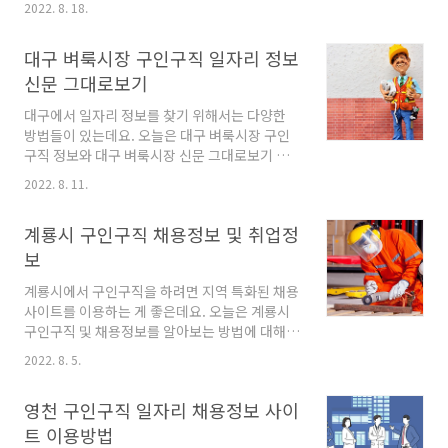
2022. 8. 18.
지 알아보는 시간을 갖도록 하겠습니다. 목차 중
장년워크넷 도.농 인력중개 서비스 노인일자리여
대구 벼룩시장 구인구직 일자리 정보
기 사람인 1. 중장년워크넷 60대 일자리 구하는
방법은 생각보다 다양하게 확인할 수 있는데요.
신문 그대로보기
중장년 일자리 희망센터는(중,장년워크넷) 서울,
대구에서 일자리 정보를 찾기 위해서는 다양한
부산,광주등 전국 32개 지역센터를 운영중으로
방법들이 있는데요. 오늘은 대구 벼룩시장 구인
만 40세 이상 중장년 대상으로 전직 및 취업지원
구직 정보와 대구 벼룩시장 신문 그대로보기 방
서비스를 무료로 제공하고있는 곳입니다.
법에 대해서 알아보는 시간을 갖도록 하겠습니
(https://www.work.go.kr/senior/main/main.do)
2022. 8. 11.
다. 아래내용 참고하시고 원하시는 일자리를 찾
중장년의 재직기간부터 다양한 프로그램과 일대
으셨으면 좋겠습니다. ※ 목차 대구 벼룩시장 구
일 상담을 통해서 현역활동을 지..
계룡시 구인구직 채용정보 및 취업정
인구직 사이트 대구 벼룩시장 PC 사용법 대구 벼
룩시장 앱 사용법 1. 대구 벼룩시장 구인구직 사
보
이트 대구 벼룩시장 구인구직 정보를 확인하기
계룡시에서 구인구직을 하려면 지역 특화된 채용
위해서는 PC를 통한 방법과 대구 벼룩시장 어플
사이트를 이용하는 게 좋은데요. 오늘은 계룡시
을 이용하는 두가지 방법이 있습니다. 벼룩시장 -
구인구직 및 채용정보를 알아보는 방법에 대해서
좋은 사람들의 생활정보 시장 벼룩시장 서비스
알아보도록 하겠습니다. 아래 내용 차근차근 보
일시 중단 안내 안정된 서비스 제공을 위한 안정
2022. 8. 5.
시고 참고하시면 좋겠습니다. 목차 계룡시 기본
화 작업으로 서비스가 아래와 같이 일시 중지 되
정 계룡시 구인구직 구인/구직 정보 사이트 1. 계
오니, 이점 양해 부탁드립니다.
영천 구인구직 일자리 채용정보 사이
룡시 기본정보 계룡시는 대표적인 군사도시입니
www.findall.co.kr 2...
다. 계룡시의 인구는 약 4만여 명을 유지하고 있
트 이용방법